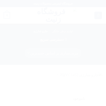
Ski
فروشگاه اینترنتی محصولات زنیت
t
conten
0
لوازم برقی خانگی
/
جارو شارژی
دسترسی سریع
افزودن
به
علاقه
مندی
ها
ناموجود