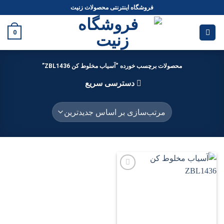
Ski
فروشگاه اینترنتی محصولات زنیت
t
conten
0
محصولات برچسب خورده “آسیاب مخلوط کن ZBL1436”
دسترسی سریع
افزودن
به
علاقه
مندی
ها